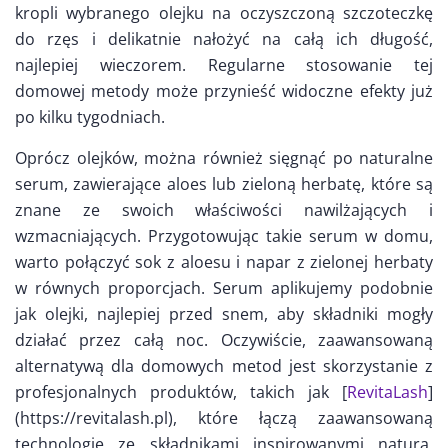
kropli wybranego olejku na oczyszczoną szczoteczkę
do rzęs i delikatnie nałożyć na całą ich długość,
najlepiej wieczorem. Regularne stosowanie tej
domowej metody może przynieść widoczne efekty już
po kilku tygodniach.
Oprócz olejków, można również sięgnąć po naturalne
serum, zawierające aloes lub zieloną herbatę, które są
znane ze swoich właściwości nawilżających i
wzmacniających. Przygotowując takie serum w domu,
warto połączyć sok z aloesu i napar z zielonej herbaty
w równych proporcjach. Serum aplikujemy podobnie
jak olejki, najlepiej przed snem, aby składniki mogły
działać przez całą noc. Oczywiście, zaawansowaną
alternatywą dla domowych metod jest skorzystanie z
profesjonalnych produktów, takich jak [
RevitaLash
]
(https://revitalash.pl), które łączą zaawansowaną
technologię ze składnikami inspirowanymi naturą,