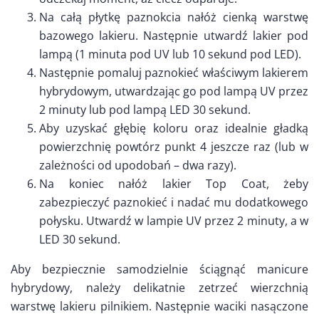
Na całą płytkę paznokcia nałóż cienką warstwę
bazowego lakieru. Następnie utwardź lakier pod
lampą (1 minuta pod UV lub 10 sekund pod LED).
Następnie pomaluj paznokieć właściwym lakierem
hybrydowym, utwardzając go pod lampą UV przez
2 minuty lub pod lampą LED 30 sekund.
Aby uzyskać głębię koloru oraz idealnie gładką
powierzchnię powtórz punkt 4 jeszcze raz (lub w
zależności od upodobań – dwa razy).
Na koniec nałóż lakier Top Coat, żeby
zabezpieczyć paznokieć i nadać mu dodatkowego
połysku. Utwardź w lampie UV przez 2 minuty, a w
LED 30 sekund.
Aby bezpiecznie samodzielnie ściągnąć manicure
hybrydowy, należy delikatnie zetrzeć wierzchnią
warstwę lakieru pilnikiem. Następnie waciki nasączone