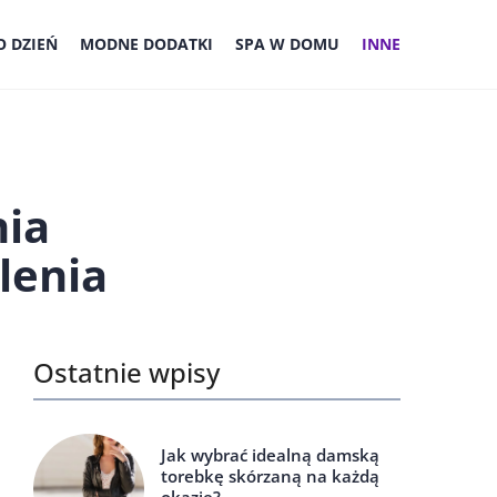
 DZIEŃ
MODNE DODATKI
SPA W DOMU
INNE
nia
lenia
Ostatnie wpisy
Jak wybrać idealną damską
torebkę skórzaną na każdą