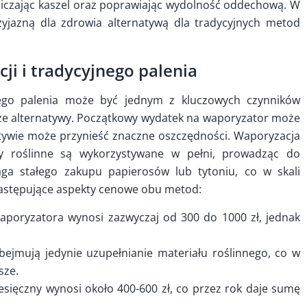
iczając kaszel oraz poprawiając wydolność oddechową. W
zyjazną dla zdrowia alternatywą dla tradycyjnych metod
i i tradycyjnego palenia
nego palenia może być jednym z kluczowych czynników
sze alternatywy. Początkowy wydatek na waporyzator może
ktywie może przynieść znaczne oszczędności. Waporyzacja
ały roślinne są wykorzystywane w pełni, prowadząc do
aga stałego zakupu papierosów lub tytoniu, co w skali
astępujące aspekty cenowe obu metod:
aporyzatora wynosi zazwyczaj od 300 do 1000 zł, jednak
ejmują jedynie uzupełnianie materiału roślinnego, co w
sze.
esięczny wynosi około 400-600 zł, co przez rok daje sumę