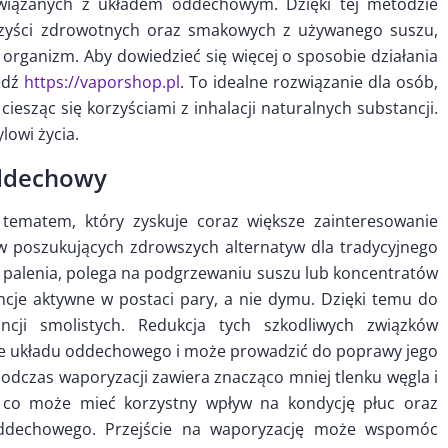
wiązanych z układem oddechowym. Dzięki tej metodzie
rzyści zdrowotnych oraz smakowych z używanego suszu,
organizm. Aby dowiedzieć się więcej o sposobie działania
edź
https://vaporshop.pl
. To idealne rozwiązanie dla osób,
iesząc się korzyściami z inhalacji naturalnych substancji.
owi życia.
oddechowy
tematem, który zyskuje coraz większe zainteresowanie
 poszukujących zdrowszych alternatyw dla tradycyjnego
d palenia, polega na podgrzewaniu suszu lub koncentratów
ncje aktywne w postaci pary, a nie dymu. Dzięki temu do
ncji smolistych. Redukcja tych szkodliwych związków
ie układu oddechowego i może prowadzić do poprawy jego
odczas waporyzacji zawiera znacząco mniej tlenku węgla i
, co może mieć korzystny wpływ na kondycję płuc oraz
oddechowego. Przejście na waporyzację może wspomóc