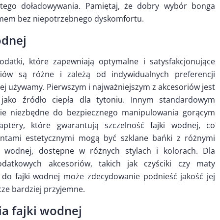
stego doładowywania. Pamiętaj, że dobry wybór bonga
dymem bez niepotrzebnego dyskomfortu.
odnej
odatki, które zapewniają optymalne i satysfakcjonujące
riów są różne i zależą od indywidualnych preferencji
órej używamy. Pierwszym i najważniejszym z akcesoriów jest
 jako źródło ciepła dla tytoniu. Innym standardowym
zie niezbędne do bezpiecznego manipulowania gorącym
tery, które gwarantują szczelność fajki wodnej, co
ntami estetycznymi mogą być szklane bańki z różnymi
i wodnej, dostępne w różnych stylach i kolorach. Dla
odatkowych akcesoriów, takich jak czyściki czy maty
do fajki wodnej może zdecydowanie podnieść jakość jej
zcze bardziej przyjemne.
ia fajki wodnej