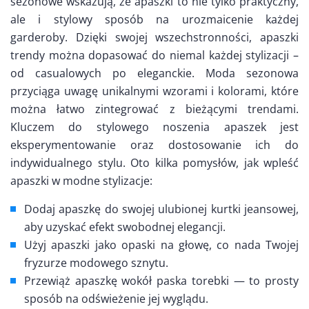
sezonowe wskazują, że apaszki to nie tylko praktyczny,
ale i stylowy sposób na urozmaicenie każdej
garderoby. Dzięki swojej wszechstronności, apaszki
trendy można dopasować do niemal każdej stylizacji –
od casualowych po eleganckie. Moda sezonowa
przyciąga uwagę unikalnymi wzorami i kolorami, które
można łatwo zintegrować z bieżącymi trendami.
Kluczem do stylowego noszenia apaszek jest
eksperymentowanie oraz dostosowanie ich do
indywidualnego stylu. Oto kilka pomysłów, jak wpleść
apaszki w modne stylizacje:
Dodaj apaszkę do swojej ulubionej kurtki jeansowej,
aby uzyskać efekt swobodnej elegancji.
Użyj apaszki jako opaski na głowę, co nada Twojej
fryzurze modowego sznytu.
Przewiąż apaszkę wokół paska torebki — to prosty
sposób na odświeżenie jej wyglądu.